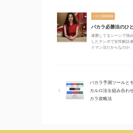
バカラ実践動画
バカラ必勝法のひ
連勝してるシーンで強
したテンポで女性解説者
ドマン法だからなのか、序
バカラ予測ツールと
カルロ法を組み合わ
カラ攻略法