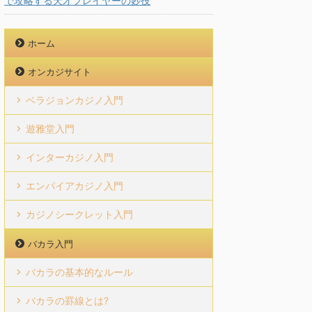
で攻略する天才プレイヤーの妙技
ホーム
オンカジサイト
ベラジョンカジノ入門
遊雅堂入門
インターカジノ入門
エンパイアカジノ入門
カジノシークレット入門
バカラ入門
バカラの基本的なルール
バカラの罫線とは?