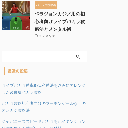
バカラ実践動画
ベラジョンカジノ用の初
心者向けライブバカラ攻
略法とメンタル術
2023/2/28
最近の投稿
ライブバカラ勝率92%必勝法をさらにアレンジ
した改良版バカラ攻略
バカラ攻略初心者向けのマーチンゲールなしの
オンカジ攻略法
ジャパニーズスピードバカラをハイテンション