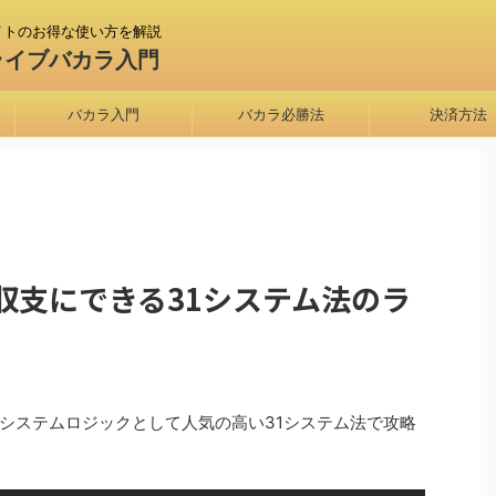
イトのお得な使い方を解説
ライブバカラ入門
バカラ入門
バカラ必勝法
決済方法
収支にできる31システム法のラ
システムロジックとして人気の高い31システム法で攻略