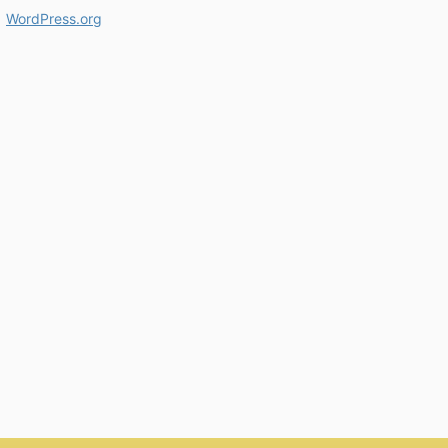
WordPress.org