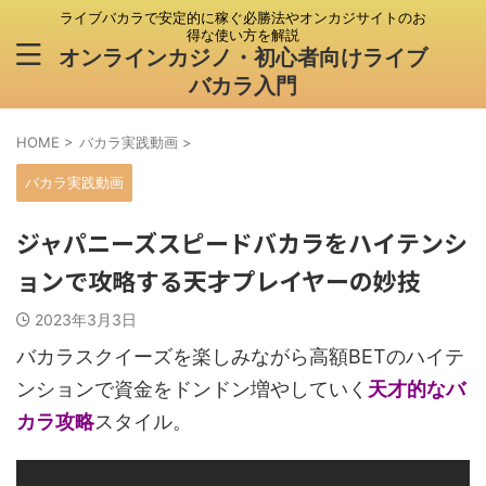
ライブバカラで安定的に稼ぐ必勝法やオンカジサイトのお
得な使い方を解説
オンラインカジノ・初心者向けライブ
バカラ入門
HOME
>
バカラ実践動画
>
バカラ実践動画
ジャパニーズスピードバカラをハイテンシ
ョンで攻略する天才プレイヤーの妙技
2023年3月3日
バカラスクイーズを楽しみながら高額BETのハイテ
ンションで資金をドンドン増やしていく
天才的なバ
カラ攻略
スタイル。